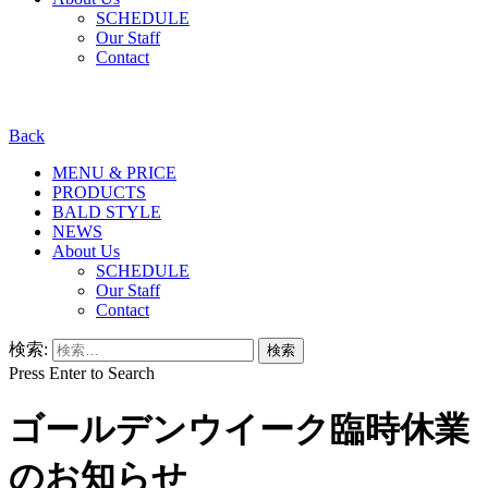
SCHEDULE
Our Staff
Contact
Back
MENU & PRICE
PRODUCTS
BALD STYLE
NEWS
About Us
SCHEDULE
Our Staff
Contact
検索:
Press Enter to Search
ゴールデンウイーク臨時休業
のお知らせ